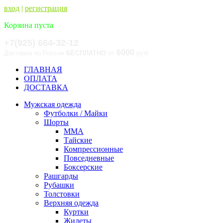
вход
|
регистрация
Корзина пуста
+7(925) 664-32-12
6000
Доставка по России
БЕСПЛАТНО
от
руб!
ГЛАВНАЯ
ОПЛАТА
ДОСТАВКА
Мужская одежда
Футболки / Майки
Шорты
ММА
Тайские
Компрессионные
Повседневные
Боксерские
Рашгарды
Рубашки
Толстовки
Верхняя одежда
Куртки
Жилеты