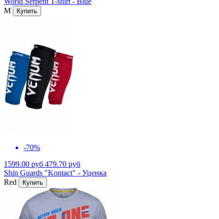
World Serpent T-shirt - Blue
M
-70%
1599.00 руб
479.70 руб
Shin Guards "Kontact" - Уценка
Red