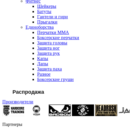
Фитнес
Шейкеры
Батуты
Гантели и гири
Прыгалки
Единоборства
Перчатки MMA
Боксерские перчатки
Защита головы
Защита ног
Защита рук
Капы
Лапы
Защита паха
Разное
Боксерские груши
Распродажа
Производители
Партнеры